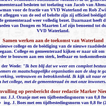
emeenteraad besloten tot toelating van Jacob van Alte
man voor de fractie van VVD Waterland en Rob Zwikk
afleggen van de eed of belofte zijn zij officieel beëdig
de gemeenteraad weer volledig bezet. Daarnaast heeft 
eden van Dongen en Maarten Lof zijn benoemd tot duo
VVD Waterland.
Samen werken aan de toekomst van Waterland
 nieuwe college en de beëdiging van de nieuwe raadslede
egaan. College en gemeenteraad kijken er naar uit om
der te bouwen aan een sterk, leefbaar en toekomstbest
 der Weele:
"Ik ben blij dat we weer een compleet bestu
mers en maatschappelijke organisaties aan de slag te 
rking, vertrouwen en betrokkenheid. Ik kijk uit naar e
n het college, met de gemeenteraad én met onze inwoners
vulling op persbericht door redactie Marker Ni
mr. J.J. Oranje met een tijdbestedingsnorm van 0,8 fte
●
ing. J. Boes met een tijdbestedingsnorm van 0,8 fte (