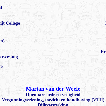
id
jt College
en)
Pr
isvesting
ek
Marian van der Weele
Openbare orde en veiligheid
Vergunningverlening, toezicht en handhaving (VTH)
Dijkversterking