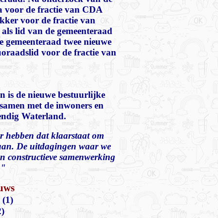
na voor de fractie van CDA
er voor de fractie van
d als lid van de gemeenteraad
de gemeenteraad twee nieuwe
raadslid voor de fractie van
n is de nieuwe bestuurlijke
 samen met de inwoners en
endig Waterland.
ur hebben dat klaarstaat om
gaan. De uitdagingen waar we
en constructieve samenwerking
."
euws
 (1)
2)