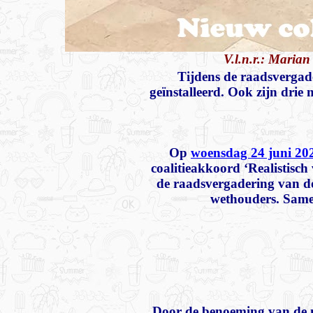
V.l.n.r.: Maria
Tijdens de raadsvergad
geïnstalleerd. Ook zijn drie
Op
woensdag 24 juni 20
coalitieakkoord ‘Realistisc
de raadsvergadering van d
wethouders. Samen
Door de benoeming van de n