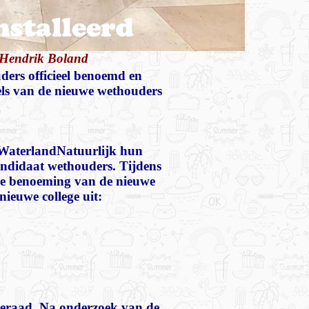
Hendrik Boland
ders officieel benoemd en
tels van de nieuwe wethouders
WaterlandNatuurlijk hun
andidaat wethouders. Tijdens
de benoeming van de nieuwe
ieuwe college uit:
teraad. Na onderzoek van de