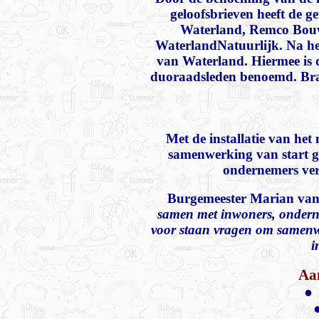
geloofsbrieven heeft de g
Waterland, Remco Bouw
WaterlandNatuurlijk. Na het 
van Waterland. Hiermee is 
duoraadsleden benoemd. Bra
Met de installatie van het
samenwerking van start g
ondernemers ver
Burgemeester Marian van
samen met inwoners, onderne
voor staan vragen om samenwe
i
Aan
●