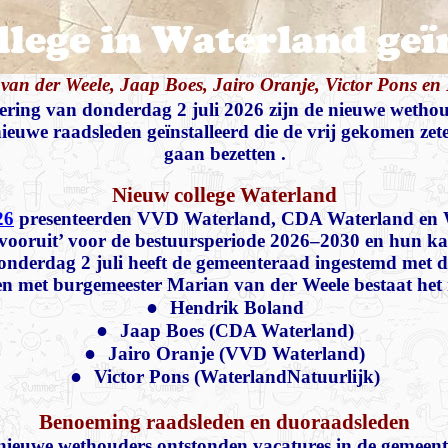
n van der Weele, Jaap Boes,
Jairo Oranje, Victor Pons en
ering van donderdag 2 juli 2026 zijn de nieuwe wethou
 nieuwe raadsleden geïnstalleerd die de vrij gekomen ze
gaan bezetten .
Nieuw college Waterland
26
presenteerden VVD Waterland, CDA Waterland en 
h vooruit’ voor de bestuursperiode 2026–2030 en hun k
onderdag 2 juli heeft de gemeenteraad ingestemd met 
 met burgemeester Marian van der Weele bestaat het n
●
Hendrik Boland
●
Jaap Boes (CDA Waterland)
●
Jairo Oranje (VVD Waterland)
●
Victor Pons (WaterlandNatuurlijk)
Benoeming raadsleden en duoraadsleden
ieuwe wethouders ontstonden vacatures in de gemeen