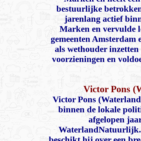
bestuurlijke betrokken
jarenlang actief bin
Marken en vervulde le
gemeenten Amsterdam en
als wethouder inzetten 
voorzieningen en voldo
Victor Pons (
Victor Pons (Waterland
binnen de lokale poli
afgelopen jaar
WaterlandNatuurlijk. 
beschikt hij over een b