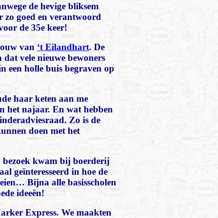
nwege de hevige bliksem
er zo goed en verantwoord
voor de 35e keer!
 bouw van
‘t Eilandhart
. De
n dat vele nieuwe bewoners
n een holle buis begraven op
oude haar keten aan me
in het najaar. En wat hebben
nderadviesraad. Zo is de
 kunnen doen met het
p bezoek kwam bij boerderij
al geïnteresseerd in hoe de
eien… Bijna alle basisscholen
ede ideeën!
Marker Express. We maakten