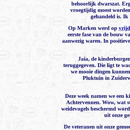
behoorlijk dwarszat. E
vroegtijdig moest worden
gehandeld is. Ik
Op Marken werd op
vrij
eerste fase van de bouw v
aanwezig waren. In positiev
Jaia, de kinderburgem
teruggegeven. Die ligt te w
we mooie dingen kunnen 
Pluktuin in Zuider
Deze week namen we een ki
Achtervennen. Wow, wat st
weidevogels beschermd worden
uit onze g
De veteranen uit onze gem