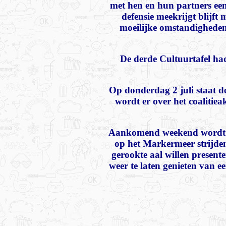
met hen en hun partners een 
defensie meekrijgt blijf
moeilijke omstandigheden e
De derde Cultuurtafel ha
Op donderdag 2 juli staat 
wordt er over het coalitie
Aankomend weekend wordt he
op het Markermeer strijden
gerookte aal willen present
weer te laten genieten van 