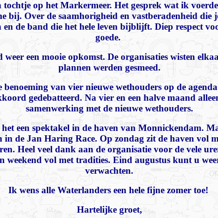
tochtje op het Markermeer. Het gesprek wat ik voerde o
t me bij. Over de saamhorigheid en vastberadenheid die
n de band die het hele leven bijblijft. Diep respect vo
goede.
d weer een mooie opkomst. De organisaties wisten elka
plannen werden gesmeed.
de benoeming van vier nieuwe wethouders op de agenda
akkoord gedebatteerd. Na vier en een halve maand alleen
samenwerking met de nieuwe wethouders.
t een spektakel in de haven van Monnickendam. Maa
 in de Jan Haring Race. Op zondag zit de haven vol me
eren. Heel veel dank aan de organisatie voor de vele u
een weekend vol met tradities. Eind augustus kunt u we
verwachten.
Ik wens alle Waterlanders een hele fijne zomer toe!
Hartelijke groet,