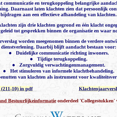
 dat communicatie en terugkoppeling belangrijke aandac
ning. Daarnaast laten klachten zien dat persoonlijk con
bijdragen aan een effectieve afhandeling van klachten.
lachten zijn drie klachten gegrond en één klacht ong
geleid tot gesprekken binnen de organisatie en waar no
arverslag worden meegenomen binnen de verdere ontwi
dienstverlening. Daarbij blijft aandacht bestaan voor:
●
Duidelijke communicatie richting inwoners.
●
Tijdige terugkoppeling.
●
Zorgvuldig verwachtingenmanagement.
●
Het stimuleren van informele klachtbehandeling.
enutten van klachten als instrument voor kwaliteitsver
211-10) in pdf
Klachtenjaarversl
nd Bestuurlijkeinformatie
onderdeel 'Collegestukken' 