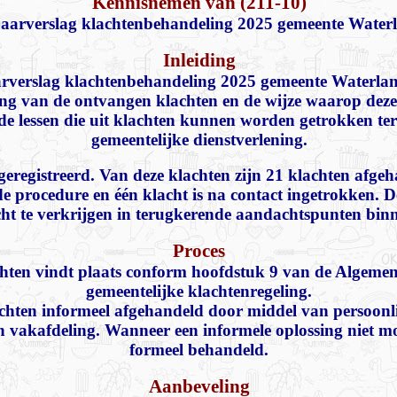
Kennisnemen van (211-10)
jaarverslag klachtenbehandeling 2025 gemeente Water
Inleiding
aarverslag klachtenbehandeling 2025 gemeente Waterland
ang van de ontvangen klachten en de wijze waarop deze
n de lessen die uit klachten kunnen worden getrokken te
gemeentelijke dienstverlening.
geregistreerd. Van deze klachten zijn 21 klachten afgeh
e procedure en één klacht is na contact ingetrokken. D
ht te verkrijgen in terugkerende aandachtspunten binn
Proces
hten vindt plaats conform hoofdstuk 9 van de Algemene
gemeentelijke klachtenregeling.
hten informeel afgehandeld door middel van persoonlij
vakafdeling. Wanneer een informele oplossing niet mog
formeel behandeld.
Aanbeveling