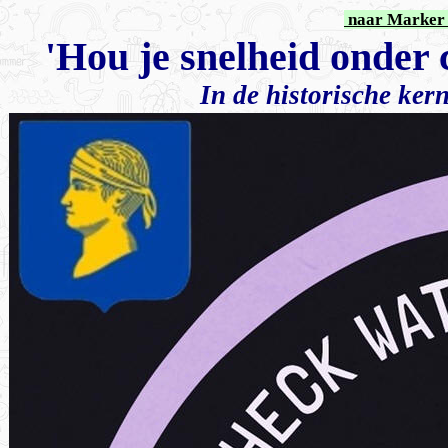
naar Marker 
'Hou je snelheid onder
In de historische ker