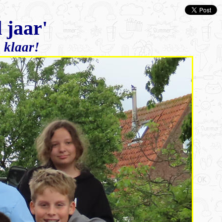
 jaar'
 klaar!