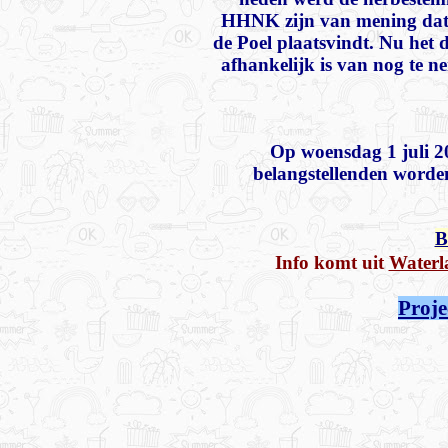
HHNK zijn van mening dat h
de Poel plaatsvindt. Nu het 
afhankelijk is van nog te 
Op woensdag 1 juli 2
belangstellenden worden
B
Info komt uit
Waterl
Proje