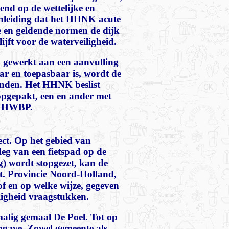
end op de wettelijke en
 aanleiding dat het HHNK acute
ige en geldende normen de dijk
jft voor de waterveiligheid.
 gewerkt aan een aanvulling
r en toepasbaar is, wordt de
vinden. Het HHNK beslist
opgepakt, een en ander met
et HWBP.
ect. Op het gebied van
leg van een fietspad op de
) wordt stopgezet, kan de
t. Provincie Noord-Holland,
f en op welke wijze, gegeven
ligheid vraagstukken.
alig gemaal De Poel. Tot op
gave. Zowel gemeente als