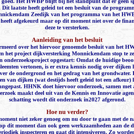
 goed. Het HWBP blijft bij het standpunt dat er geen sp
 Dit laatste heeft geleid tot een besluit van de progr
nnickendam Zeedijk van het programma van het HWBP i
 heeft afgekeurd maar op dit moment niet over de fina
deze te versterken.
Aanleiding van het besluit
rmeerd over het hiervoor genoemde besluit van het H
m het project dijkversterking Monnickendam stop te zet
en onderzoeksproject opgestart: Omdat de huidige beoo
leemten vertonen, is er extra kennis nodig over dijken 
ver de ondergrond en het gedrag van het grondwater
en van dijken (wat destijds heeft geleid tot een afkeur)
 aangepast. HHNK doet hiervoor onderzoek, samen met
derzoek maakt deel uit van de Kennis en Innovatie a
schatting wordt dit onderzoek in2027 afgerond.
Hoe nu verder?
 moment niet zeker genoeg om nu door te gaan met de n
 op dit moment dan ook geen werkzaamheden aan de d
eriodiek inspecteren en gaat dit intensiveren. Zo worden