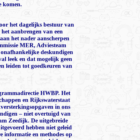
te komen.
door het dagelijks bestuur van
 het aanbrengen van een
t aan het nader aanscherpen
commissie MER, Adviesteam
e onafhankelijke deskundigen
val leek en dat mogelijk geen
en leiden tot goedkeuren van
rogrammadirectie HWBP. Het
rschappen en Rijkswaterstaat
jkversterkingsopgaven in ons
ndigen – niet overtuigd van
am Zeedijk. De uitgebreide
tgevoerd hebben niet geleid
e informatie en methodes op