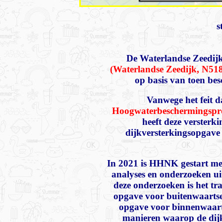
s
De Waterlandse Zeedijk 
(Waterlandse Zeedijk, N51
op basis van toen bes
Vanwege het feit d
Hoogwaterbeschermingsp
heeft deze versterki
dijkversterkingsopgave
In 2021 is HHNK gestart met
analyses en onderzoeken ui
deze onderzoeken is het tr
opgave voor buitenwaartse 
opgave voor binnenwaarts
manieren waarop de dijk