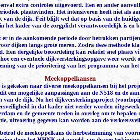
genval extra controles uitgevoerd. Een en ander aanvull
periodiek plaatsvinden. Het intensiveren heeft niet als
t van de dijk. Feit blijft wel dat op basis van de huid
 het kader van de zorgplicht verantwoordelijk is en bli
 er in de aankomende periode door betrokken partijen
oor dijken langs grote meren. Zodra deze methode klaa
. Een dergelijke beoordeling kan relatief snel plaats 
 hoe een eventuele dijkversterkingsopgave weer wordt 
eming van de prioritering van het programma van h
Meekoppelkansen
 is gekeken naar diverse meekoppelkansen bij het proj
f dit een mogelijke aanpassingen aan de N518 en de aan
an de dijk. Nu het dijkversterkingsproject (voorlopig
sveiligheid in dat kader niet verder worden uitgewerk
dam en de gemeente treden in overleg om te bepalen o
atie, uitvoering gegeven kan worden aan de verkeersvei
e betrof de meekoppelkans de herbestemming van voorm
ming door het HHNK gekoppeld aan de versterkingsop