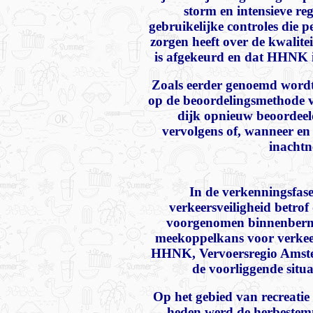
storm en intensieve re
gebruikelijke controles die 
zorgen heeft over de kwalitei
is afgekeurd en dat HHNK in
Zoals eerder genoemd wordt
op de beoordelingsmethode v
dijk opnieuw beoordeeld
vervolgens of, wanneer en
inachtn
In de verkenningsfase
verkeersveiligheid betro
voorgenomen binnenberm v
meekoppelkans voor verkeer
HHNK, Vervoersregio Amster
de voorliggende situ
Op het gebied van recreati
heden werd de herbestem