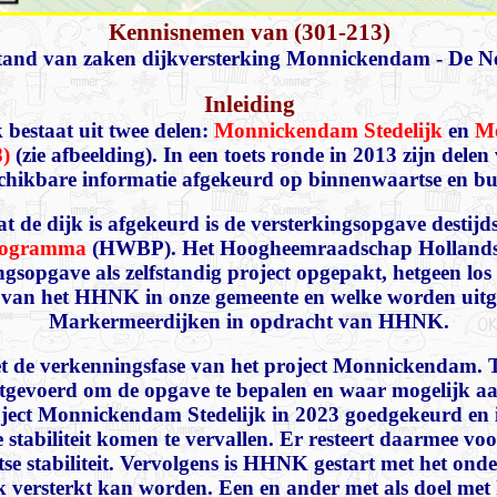
Kennisnemen van (301-213)
tand van zaken dijkversterking Monnickendam - De N
Inleiding
bestaat uit twee delen:
Monnickendam Stedelijk
en
Mo
8)
(zie afbeelding). In een toets ronde in 2013 zijn dele
chikbare informatie afgekeurd op binnenwaartse en buit
at de dijk is afgekeurd is de versterkingsopgave destij
rogramma
(HWBP). Het Hoogheemraadschap Hollands
ngsopgave als zelfstandig project opgepakt, hetgeen los
 van het HHNK in onze gemeente en welke worden uitge
Markermeerdijken in opdracht van HHNK.
 de verkenningsfase van het project Monnickendam. Tijd
tgevoerd om de opgave te bepalen en waar mogelijk aa
aject Monnickendam Stedelijk in 2023 goedgekeurd en is
stabiliteit komen te vervallen. Er resteert daarmee voo
e stabiliteit. Vervolgens is HHNK gestart met het onde
 versterkt kan worden. Een en ander met als doel met 