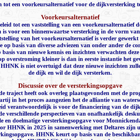
 tot een voorkeursalternatief voor de dijkversterking 
Voorkeursalternatief
leid tot een vaststelling van een voorkeursalternatief 
is voor een binnenwaartse versterking in de vorm van
stelling van het voorkeursalternatief is verder gewerk
e op basis van diverse adviezen van onder ander de 
 basis van nieuwe kennis en inzichten verwachten dez
 overstroming kleiner is dan in eerste instantie het ge
. HHNK is niet overtuigd dat deze nieuwe inzichten zull
de dijk en wil de dijk versterken.
Discussie over de versterkingsopgave
e traject heeft ook overleg plaatsgevonden met de p
rtij in het proces aangezien het de alliantie van wate
eid verantwoordelijk is voor de financiering van de di
e verschillende perspectieven van onafhankelijk desku
ele en doelmatige versterkingsopgave voor Monnickend
oor HHNK in 2025 in samenwerking met Deltares zijn ui
terkingsopgave. HHNK keurt op basis van de beschikbar