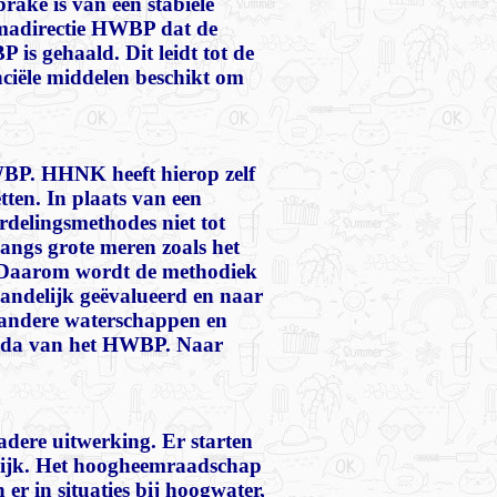
rake is van een stabiele
ammadirectie HWBP dat de
s gehaald. Dit leidt tot de
nciële middelen beschikt om
WBP. HHNK heeft hierop zelf
ten. In plaats van een
rdelingsmethodes niet tot
langs grote meren zoals het
. Daarom wordt de methodiek
 landelijk geëvalueerd en naar
 andere waterschappen en
genda van het HWBP. Naar
adere uitwerking. Er starten
ijk. Het hoogheemraadschap
 er in situaties bij hoogwater,