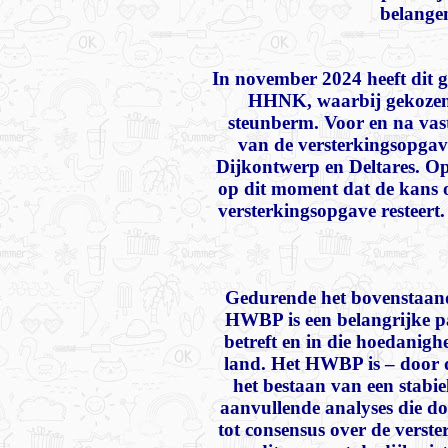
belangen
In november 2024 heeft dit ge
HHNK, waarbij gekozen 
steunberm. Voor en na vast
van de versterkingsopgav
Dijkontwerp en Deltares. Op
op dit moment dat de kans op
versterkingsopgave resteert
Gedurende het bovenstaand
HWBP is een belangrijke pa
betreft en in die hoedanigh
land. Het HWBP is – door d
het bestaan van een stabi
aanvullende analyses die d
tot consensus over de vers