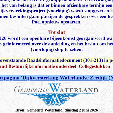
et van belang is dat er binnen afzienbare termijn e
dijkversterkingsproject (voorlopig) wordt stopgezet en 
nemen besluiten gaan partijen de gesprekken over een 
Poel opnieuw opstarten.
Tot slot
026 wordt een openbare bijeenkomst georganiseerd wa
 geïnformeerd over de aanleiding en het besluit om het
(voorlopig) stop te zetten.
ovenstaande Raadsinformatiedocument (301-213) in p
and Bestuurlijkeinformatie
onderdeel 'Collegestukken'
ctpagina 'Dijkversterking Waterlandse Zeedijk (
Bron: Gemeente Waterland, dinsdag 2 juni 2026