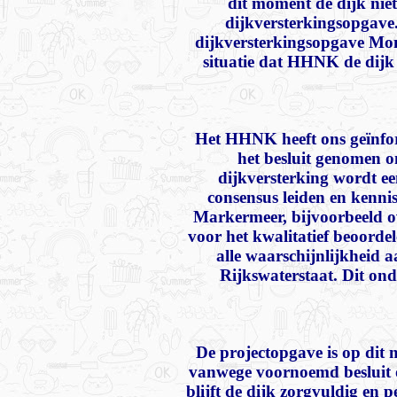
dit moment de dijk niet
dijkversterkingsopgave.
dijkversterkingsopgave Mo
situatie dat HHNK de dijk
Het HHNK heeft ons geïnfo
het besluit genomen o
dijkversterking wordt e
consensus leiden en kennis
Markermeer, bijvoorbeeld o
voor het kwalitatief beoordel
alle waarschijnlijkheid
Rijkswaterstaat. Dit on
De projectopgave is op dit
vanwege voornoemd besluit
blijft de dijk zorgvuldig en p