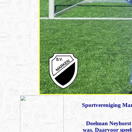
Sportvereniging Mark
Doelman Neyhorst 
was. Daarvoor speel