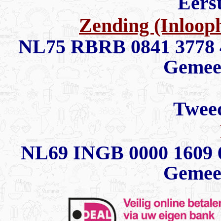
Eerst
Zending (Inlooph
NL75 RBRB 0841 3778 4
Gemee
Tweed
NL69 INGB 0000 1609 6
Gemee