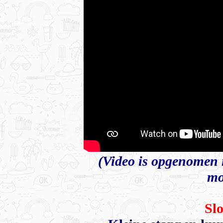
(Video is opgenomen 
mo
Sl