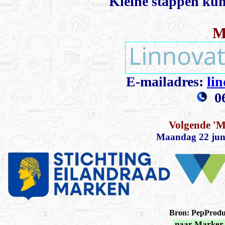
Kleine stappen kun
M
E-mailadres:
li
0
Volgende 'M
Maandag 22 juni
Bron: PepProdu
naar Marker 