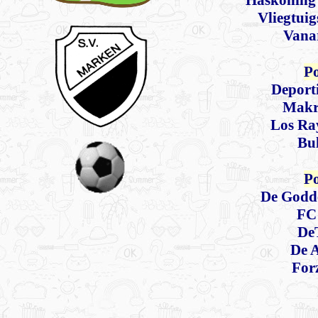
Haskoning 
Vliegtuig
Vana
Po
Deporti
Makr
Los Ra
Bul
Po
De Godde
FC
De
De 
For