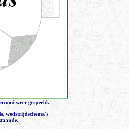
rnooi weer gespeeld.
ls, wedstrijdschema's
staande.