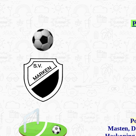
P
Po
Masten, 