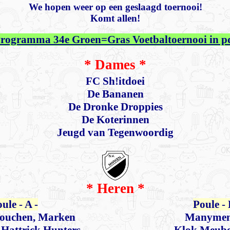
We hopen weer op een geslaagd toernooi!
Komt allen!
rogramma 34e Groen=Gras Voetbaltoernooi in p
* Dames *
FC Sh!itdoei
De Bananen
De Dronke Droppies
De Koterinnen
Jeugd van Tegenwoordig
* Heren *
ule - A -
Poule - 
Douchen, Marken
Manymen