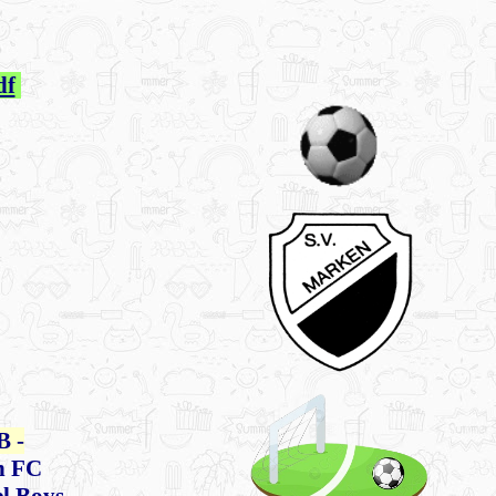
df
B -
 FC