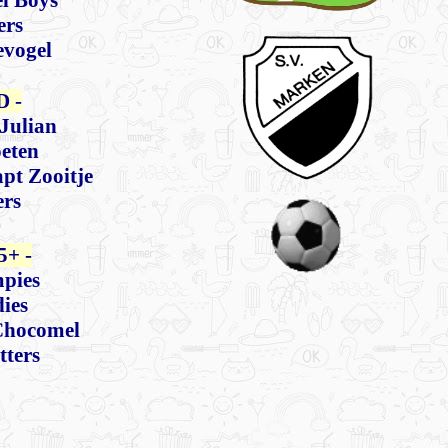
l Boys
ers
evogel
D -
Julian
eten
pt Zooitje
ers
5+ -
pies
ies
 Chocomel
tters