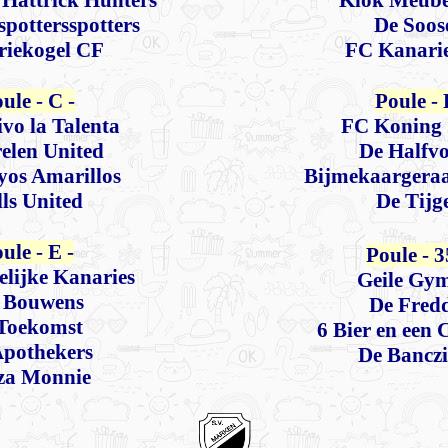
Hattrick Hunters
Klok Meube
spottersspotters
De Soos
riekogel CF
FC Kanari
ule - C -
Poule - 
vo la Talenta
FC Koning 
elen United
De Halfvo
yos Amarillos
Bijmekaargeraa
ls United
De Tijg
ule - E -
Poule - 3
lijke Kanaries
Geile Gym
 Bouwens
De Fredd
Toekomst
6 Bier en een
Apothekers
De Banczi
za Monnie