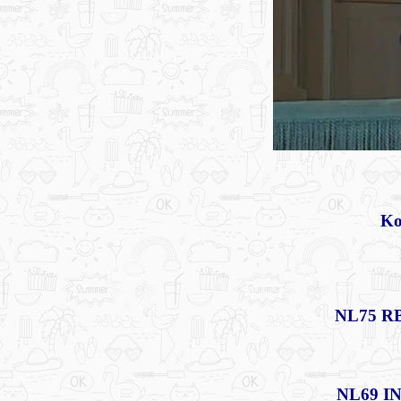
Ko
NL75 RB
NL69 IN