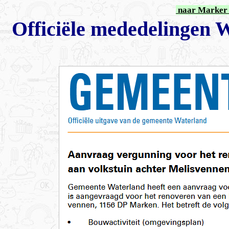
naar Marker 
Offici
ë
le mededelingen 