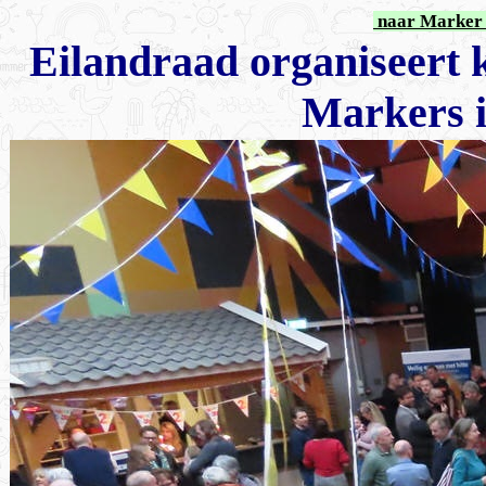
naar Marker 
Eilandraad organiseert
Markers i