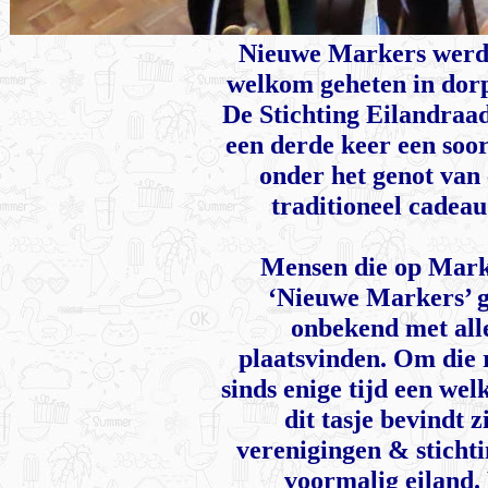
Nieuwe Markers werde
welkom geheten in dor
De Stichting Eilandraa
een derde keer een soo
onder het genot van 
traditioneel cadea
Mensen die op Mark
‘Nieuwe Markers’ ge
onbekend met all
plaatsvinden. Om die
sinds enige tijd een we
dit tasje bevindt z
verenigingen & stichti
voormalig eiland. 