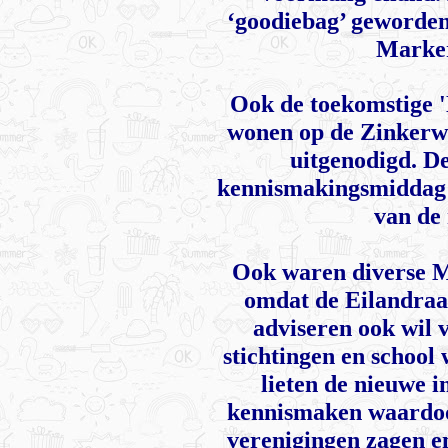
‘goodiebag’ geworden,
Marker
Ook de toekomstige 
wonen op de Zinkerw
uitgenodigd. D
kennismakingsmiddag e
van de
Ook waren diverse M
omdat de Eilandraa
adviseren ook wil 
stichtingen en school
lieten de nieuwe i
kennismaken waardoo
verenigingen zagen en