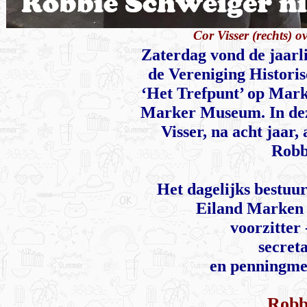
Cor Visser (rechts) 
Zaterdag vond de jaarli
de Vereniging Histori
‘Het Trefpunt’ op Mark
Marker Museum. In deze
Visser, na acht jaar
Robb
Het dagelijks bestuu
Eiland Marken b
voorzitter
secret
en penningmee
Robb