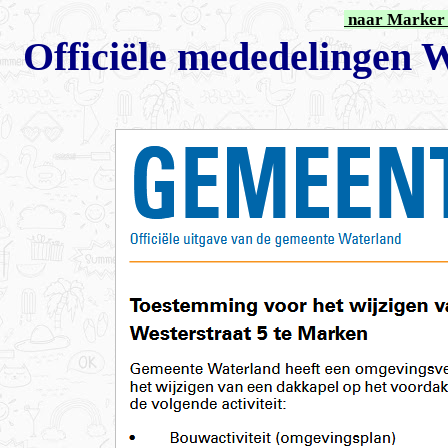
naar Marker 
Offici
ë
le mededelingen 