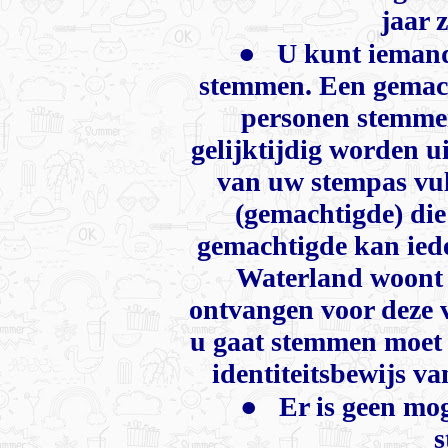
jaar 
●
U kunt iemand
stemmen. Een gemac
personen stemme
gelijktijdig worden u
van uw stempas vul
(gemachtigde) die
gemachtigde kan iede
Waterland woont 
ontvangen voor deze v
u gaat stemmen moet 
identiteitsbewijs va
●
Er is geen mog
s