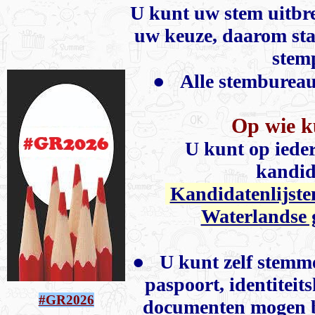
U kunt uw stem uitbr
uw keuze, daarom sta
stem
●
Alle stembureaus
Op wie k
U kunt op iede
kandida
Kandidatenlijste
Waterlandse 
●
U kunt zelf stem
paspoort, identiteit
#GR2026
documenten mogen b