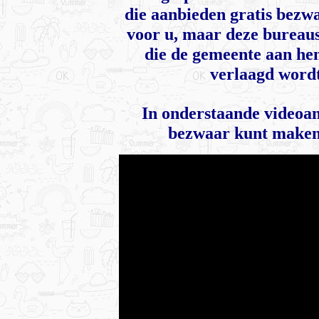
die aanbieden gratis bezwa
voor u, maar deze bureaus
die de gemeente aan he
verlaagd wordt.
In onderstaande videoani
bezwaar kunt maken