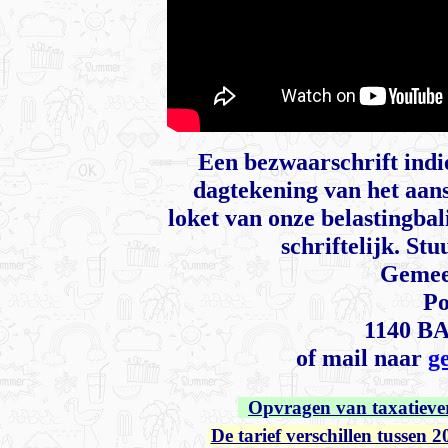
Een bezwaarschrift indi
dagtekening van het aansl
loket van onze belastingbal
schriftelijk. St
Gemee
Po
1140 B
of mail naar
g
Opvragen van taxatiever
De tarief verschillen tussen 