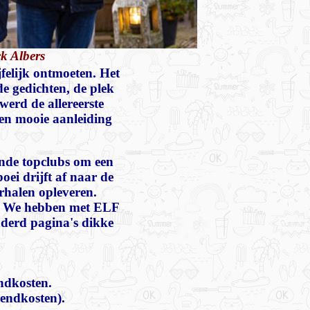
k Albers
felijk ontmoeten. Het
e gedichten, de plek
werd de allereerste
en mooie aanleiding
ende topclubs om een
oei drijft af naar de
rhalen opleveren.
n. We hebben met ELF
nderd pagina's dikke
endkosten.
zendkosten).