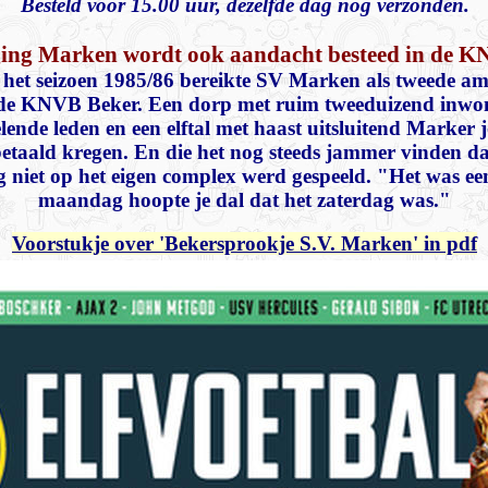
Besteld voor 15.00 uur, dezelfde dag nog verzonden.
ing Marken wordt ook aandacht besteed in de K
 het seizoen 1985/86 bereikte SV Marken als tweede am
 de KNVB Beker. Een dorp met ruim tweeduizend inwon
ende leden en een elftal met haast uitsluitend Marker 
betaald kregen. En die het nog steeds jammer vinden dat
niet op het eigen complex werd gespeeld. "Het was een
maandag hoopte je dal dat het zaterdag was."
Voorstukje over 'Bekersprookje S.V. Marken' in pdf