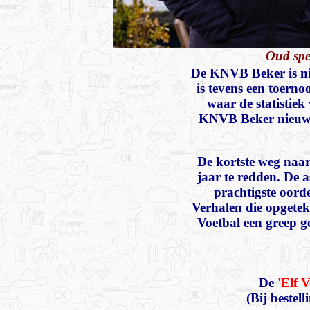
Oud spe
De KNVB Beker is nie
is tevens een toern
waar de statistiek
KNVB Beker nieuwe 
De kortste weg naar
jaar te redden. De 
prachtigste oord
Verhalen die opgete
Voetbal een greep g
De
'Elf 
(Bij bestel