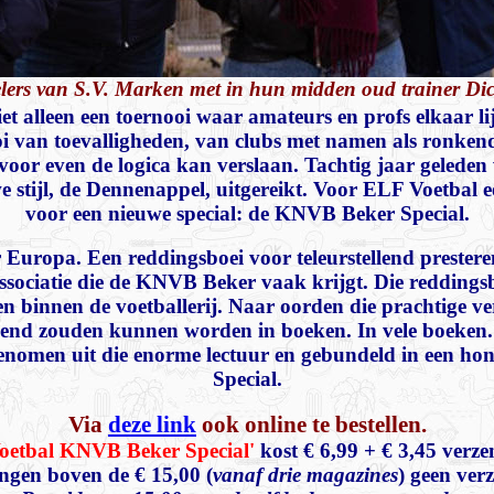
lers van S.V. Marken met in hun midden oud trainer Dic
t alleen een toernooi waar amateurs en profs elkaar lij
ooi van toevalligheden, van clubs met namen als ronkend
 voor even de logica kan verslaan. Tachtig jaar geleden 
stijl, de Dennenappel, uitgereikt. Voor ELF Voetbal e
voor een nieuwe special: de KNVB Beker Special.
 Europa. Een reddingsboei voor teleurstellend prester
associatie die de KNVB Beker vaak krijgt. Die reddingsb
en binnen de voetballerij. Naar oorden die prachtige ve
kend zouden kunnen worden in boeken. In vele boeke
enomen uit die enorme lectuur en gebundeld in een ho
Special.
Via
deze link
ook online te bestellen.
Voetbal KNVB Beker Special'
kost € 6,99 + € 3,45 verz
lingen boven de € 15,00 (
vanaf drie magazines
) geen ver