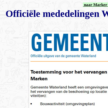
naar Marker 
Offici
ë
le mededelingen 