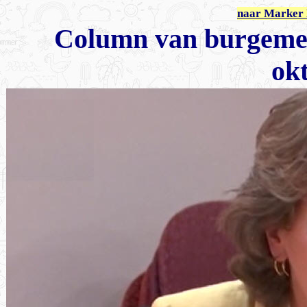
naar Marker 
Column van burgemee
ok