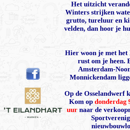
Het uitzicht verande
Winters strijken wate
grutto, tureluur en k
velden, dan hoor je hu
Hier woon je met het
rust om je heen. E
Amsterdam-Noord
Monnickendam ligge
Op de Osselandwerf ku
Kom op
donderdag 9
uur
naar de verkoopm
Sportverenig
nieuwbouwlo