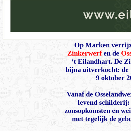
Op Marken verrijz
Zinkerwerf
en de
Os
‘t Eilandhart. De Z
bijna uitverkocht: de
9 oktober 2
Vanaf de Osselandwer
levend schilderij
zonsopkomsten en weid
met tegelijk de geb