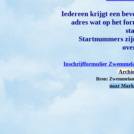
Iedereen krijgt een bev
adres wat op het fo
st
Startnummers zijn
ove
Inschrijfformulier Zwemmel
Archi
Bron: Zwemmeland
naar Mark