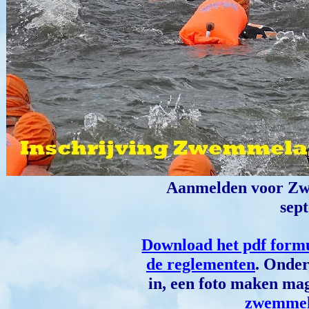
Aanmelden voor Zw
sep
Download het pdf formu
de reglementen
. Onder
in, een foto maken mag
zwemmel